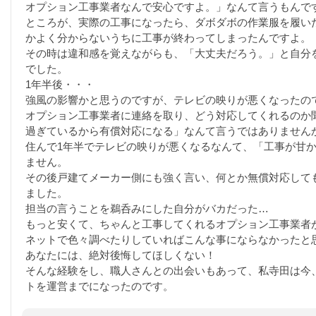
オプション工事業者なんで安心ですよ。」なんて言うもんで
ところが、実際の工事になったら、ダボダボの作業服を履い
かよく分からないうちに工事が終わってしまったんですよ。
その時は違和感を覚えながらも、「大丈夫だろう。」と自分
でした。
1年半後・・・
強風の影響かと思うのですが、テレビの映りが悪くなったの
オプション工事業者に連絡を取り、どう対応してくれるのか
過ぎているから有償対応になる」なんて言うではありません
住んで1年半でテレビの映りが悪くなるなんて、「工事が甘
ません。
その後戸建てメーカー側にも強く言い、何とか無償対応して
ました。
担当の言うことを鵜呑みにした自分がバカだった…
もっと安くて、ちゃんと工事してくれるオプション工事業者
ネットで色々調べたりしていればこんな事にならなかったと
あなたには、絶対後悔してほしくない！
そんな経験をし、職人さんとの出会いもあって、私寺田は今
トを運営までになったのです。