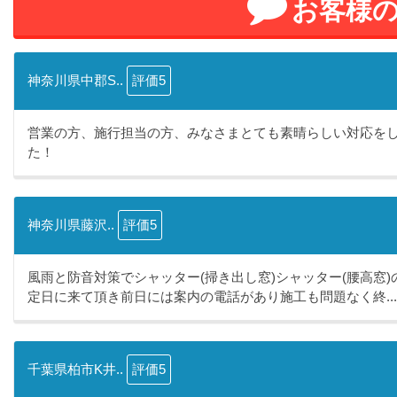
お客様
神奈川県中郡S..
評価5
営業の方、施行担当の方、みなさまとても素晴らしい対応を
た！
神奈川県藤沢..
評価5
風雨と防音対策でシャッター(掃き出し窓)シャッター(腰高窓
定日に来て頂き前日には案内の電話があり施工も問題なく終...
千葉県柏市K井..
評価5