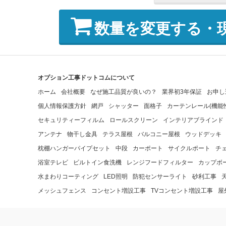
数量を変更する・
オプション工事ドットコムについて
ホーム
会社概要
なぜ施工品質が良いの？
業界初3年保証
お申し
個人情報保護方針
網戸
シャッター
面格子
カーテンレール(機能
セキュリティーフィルム
ロールスクリーン
インテリアブラインド
アンテナ
物干し金具
テラス屋根
バルコニー屋根
ウッドデッキ
枕棚ハンガーパイプセット
中段
カーポート
サイクルポート
チ
浴室テレビ
ビルトイン食洗機
レンジフードフィルター
カップボ
水まわりコーティング
LED照明
防犯センサーライト
砂利工事
メッシュフェンス
コンセント増設工事
TVコンセント増設工事
屋