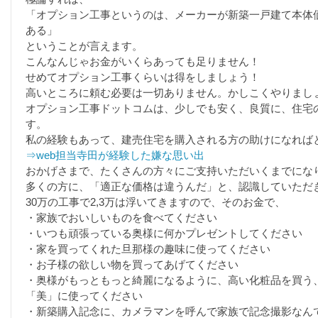
「オプション工事というのは、メーカーが新築一戸建て本体
ある」
ということが言えます。
こんなんじゃお金がいくらあっても足りません！
せめてオプション工事くらいは得をしましょう！
高いところに頼む必要は一切ありません。かしこくやりまし
オプション工事ドットコムは、少しでも安く、良質に、住宅
す。
私の経験もあって、建売住宅を購入される方の助けになれば
⇒web担当寺田が経験した嫌な思い出
おかげさまで、たくさんの方々にご支持いただいくまでにな
多くの方に、「適正な価格は違うんだ」と、認識していただ
30万の工事で2,3万は浮いてきますので、そのお金で、
・家族でおいしいものを食べてください
・いつも頑張っている奥様に何かプレゼントしてください
・家を買ってくれた旦那様の趣味に使ってください
・お子様の欲しい物を買ってあげてください
・奥様がもっともっと綺麗になるように、高い化粧品を買う
「美」に使ってください
・新築購入記念に、カメラマンを呼んで家族で記念撮影なん