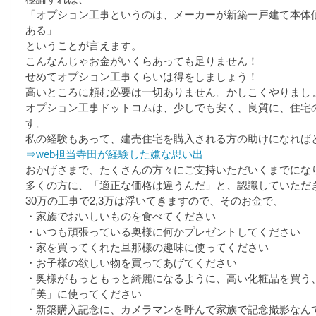
「オプション工事というのは、メーカーが新築一戸建て本体
ある」
ということが言えます。
こんなんじゃお金がいくらあっても足りません！
せめてオプション工事くらいは得をしましょう！
高いところに頼む必要は一切ありません。かしこくやりまし
オプション工事ドットコムは、少しでも安く、良質に、住宅
す。
私の経験もあって、建売住宅を購入される方の助けになれば
⇒web担当寺田が経験した嫌な思い出
おかげさまで、たくさんの方々にご支持いただいくまでにな
多くの方に、「適正な価格は違うんだ」と、認識していただ
30万の工事で2,3万は浮いてきますので、そのお金で、
・家族でおいしいものを食べてください
・いつも頑張っている奥様に何かプレゼントしてください
・家を買ってくれた旦那様の趣味に使ってください
・お子様の欲しい物を買ってあげてください
・奥様がもっともっと綺麗になるように、高い化粧品を買う
「美」に使ってください
・新築購入記念に、カメラマンを呼んで家族で記念撮影なん