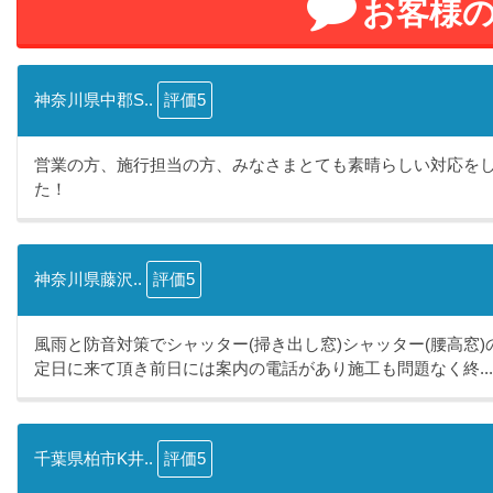
お客様
神奈川県中郡S..
評価5
営業の方、施行担当の方、みなさまとても素晴らしい対応を
た！
神奈川県藤沢..
評価5
風雨と防音対策でシャッター(掃き出し窓)シャッター(腰高窓
定日に来て頂き前日には案内の電話があり施工も問題なく終...
千葉県柏市K井..
評価5