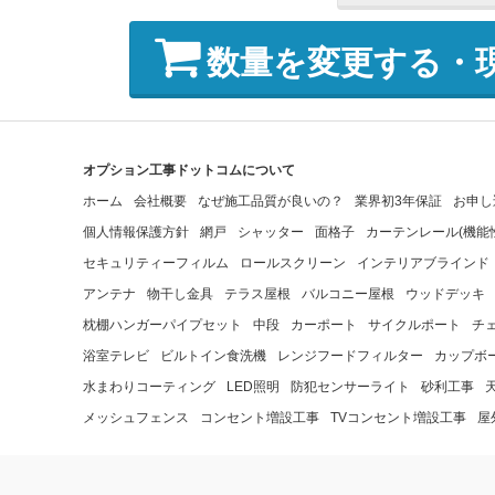
数量を変更する・
オプション工事ドットコムについて
ホーム
会社概要
なぜ施工品質が良いの？
業界初3年保証
お申し
個人情報保護方針
網戸
シャッター
面格子
カーテンレール(機能
セキュリティーフィルム
ロールスクリーン
インテリアブラインド
アンテナ
物干し金具
テラス屋根
バルコニー屋根
ウッドデッキ
枕棚ハンガーパイプセット
中段
カーポート
サイクルポート
チ
浴室テレビ
ビルトイン食洗機
レンジフードフィルター
カップボ
水まわりコーティング
LED照明
防犯センサーライト
砂利工事
メッシュフェンス
コンセント増設工事
TVコンセント増設工事
屋