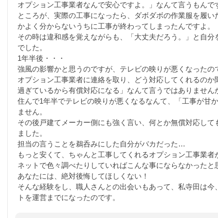
オプション工事業者なんで安心ですよ。」なんて言うもんで
ところが、実際の工事になったら、ダボダボの作業服を履い
かよく分からないうちに工事が終わってしまったんですよ。
その時は違和感を覚えながらも、「大丈夫だろう。」と自分
でした。
1年半後・・・
強風の影響かと思うのですが、テレビの映りが悪くなったの
オプション工事業者に連絡を取り、どう対応してくれるのか
過ぎているから有償対応になる」なんて言うではありません
住んで1年半でテレビの映りが悪くなるなんて、「工事が甘
ません。
その後戸建てメーカー側にも強く言い、何とか無償対応して
ました。
担当の言うことを鵜呑みにした自分がバカだった…
もっと安くて、ちゃんと工事してくれるオプション工事業者
ネットで色々調べたりしていればこんな事にならなかったと
あなたには、絶対後悔してほしくない！
そんな経験をし、職人さんとの出会いもあって、私寺田は今
トを運営までになったのです。