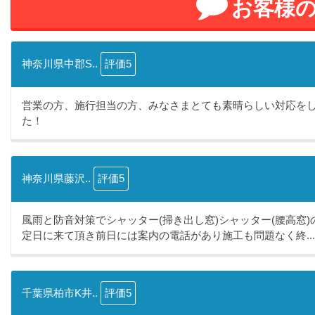
お客様
神奈川県中郡S..
評価5
営業の方、施行担当の方、みなさまとても素晴らしい対応を
た！
神奈川県藤沢..
評価5
風雨と防音対策でシャッター(掃き出し窓)シャッター(腰高窓
定日に来て頂き前日には案内の電話があり施工も問題なく終...
千葉県柏市K井..
評価5