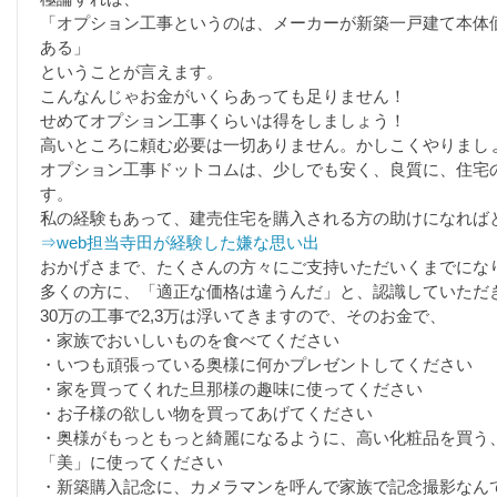
「オプション工事というのは、メーカーが新築一戸建て本体
ある」
ということが言えます。
こんなんじゃお金がいくらあっても足りません！
せめてオプション工事くらいは得をしましょう！
高いところに頼む必要は一切ありません。かしこくやりまし
オプション工事ドットコムは、少しでも安く、良質に、住宅
す。
私の経験もあって、建売住宅を購入される方の助けになれば
⇒web担当寺田が経験した嫌な思い出
おかげさまで、たくさんの方々にご支持いただいくまでにな
多くの方に、「適正な価格は違うんだ」と、認識していただ
30万の工事で2,3万は浮いてきますので、そのお金で、
・家族でおいしいものを食べてください
・いつも頑張っている奥様に何かプレゼントしてください
・家を買ってくれた旦那様の趣味に使ってください
・お子様の欲しい物を買ってあげてください
・奥様がもっともっと綺麗になるように、高い化粧品を買う
「美」に使ってください
・新築購入記念に、カメラマンを呼んで家族で記念撮影なん