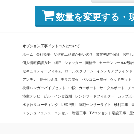
数量を変更する・
オプション工事ドットコムについて
ホーム
会社概要
なぜ施工品質が良いの？
業界初3年保証
お申し
個人情報保護方針
網戸
シャッター
面格子
カーテンレール(機能
セキュリティーフィルム
ロールスクリーン
インテリアブラインド
アンテナ
物干し金具
テラス屋根
バルコニー屋根
ウッドデッキ
枕棚ハンガーパイプセット
中段
カーポート
サイクルポート
チ
浴室テレビ
ビルトイン食洗機
レンジフードフィルター
カップボ
水まわりコーティング
LED照明
防犯センサーライト
砂利工事
メッシュフェンス
コンセント増設工事
TVコンセント増設工事
屋