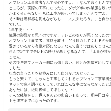
オプション工事業者なんで安心ですよ。」なんて言うもんで
ところが、実際の工事になったら、ダボダボの作業服を履い
かよく分からないうちに工事が終わってしまったんですよ。
その時は違和感を覚えながらも、「大丈夫だろう。」と自分
でした。
1年半後・・・
強風の影響かと思うのですが、テレビの映りが悪くなったの
オプション工事業者に連絡を取り、どう対応してくれるのか
過ぎているから有償対応になる」なんて言うではありません
住んで1年半でテレビの映りが悪くなるなんて、「工事が甘
ません。
その後戸建てメーカー側にも強く言い、何とか無償対応して
ました。
担当の言うことを鵜呑みにした自分がバカだった…
もっと安くて、ちゃんと工事してくれるオプション工事業者
ネットで色々調べたりしていればこんな事にならなかったと
あなたには、絶対後悔してほしくない！
そんな経験をし、職人さんとの出会いもあって、私寺田は今
トを運営までになったのです。