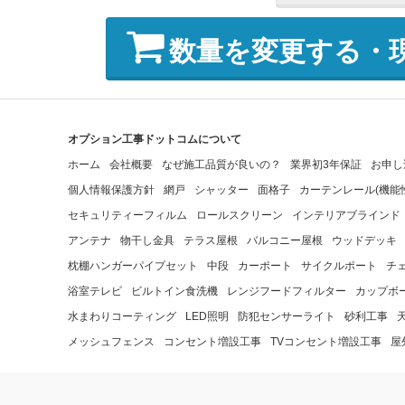
数量を変更する・
オプション工事ドットコムについて
ホーム
会社概要
なぜ施工品質が良いの？
業界初3年保証
お申し
個人情報保護方針
網戸
シャッター
面格子
カーテンレール(機能
セキュリティーフィルム
ロールスクリーン
インテリアブラインド
アンテナ
物干し金具
テラス屋根
バルコニー屋根
ウッドデッキ
枕棚ハンガーパイプセット
中段
カーポート
サイクルポート
チ
浴室テレビ
ビルトイン食洗機
レンジフードフィルター
カップボ
水まわりコーティング
LED照明
防犯センサーライト
砂利工事
メッシュフェンス
コンセント増設工事
TVコンセント増設工事
屋