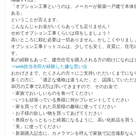
「オプション工事というのは、メーカーが新築一戸建て本体
ある」
ということが言えます。
こんなんじゃお金がいくらあっても足りません！
せめてオプション工事くらいは得をしましょう！
高いところに頼む必要は一切ありません。かしこくやりまし
オプション工事ドットコムは、少しでも安く、良質に、住宅
す。
私の経験もあって、建売住宅を購入される方の助けになれば
⇒web担当寺田が経験した嫌な思い出
おかげさまで、たくさんの方々にご支持いただいくまでにな
多くの方に、「適正な価格は違うんだ」と、認識していただ
30万の工事で2,3万は浮いてきますので、そのお金で、
・家族でおいしいものを食べてください
・いつも頑張っている奥様に何かプレゼントしてください
・家を買ってくれた旦那様の趣味に使ってください
・お子様の欲しい物を買ってあげてください
・奥様がもっともっと綺麗になるように、高い化粧品を買う
「美」に使ってください
・新築購入記念に、カメラマンを呼んで家族で記念撮影なん