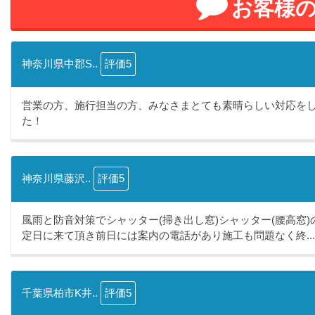
お客様
神奈川県中郡S..
評価5
営業の方、施行担当の方、みなさまとても素晴らしい対応を
た！
神奈川県藤沢..
評価5
風雨と防音対策でシャッター(掃き出し窓)シャッター(腰高窓
定日に来て頂き前日には案内の電話があり施工も問題なく終...
千葉県柏市K井..
評価5