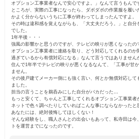
オプション工事業者なんで安心ですよ。」なんて言うもんで
ところが、実際の工事になったら、ダボダボの作業服を履い
かよく分からないうちに工事が終わってしまったんですよ。
その時は違和感を覚えながらも、「大丈夫だろう。」と自分
でした。
1年半後・・・
強風の影響かと思うのですが、テレビの映りが悪くなったの
オプション工事業者に連絡を取り、どう対応してくれるのか
過ぎているから有償対応になる」なんて言うではありません
住んで1年半でテレビの映りが悪くなるなんて、「工事が甘
ません。
その後戸建てメーカー側にも強く言い、何とか無償対応して
ました。
担当の言うことを鵜呑みにした自分がバカだった…
もっと安くて、ちゃんと工事してくれるオプション工事業者
ネットで色々調べたりしていればこんな事にならなかったと
あなたには、絶対後悔してほしくない！
そんな経験をし、職人さんとの出会いもあって、私寺田は今
トを運営までになったのです。