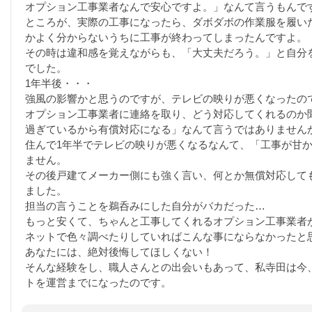
オプション工事業者なんで安心ですよ。」なんて言うもんで
ところが、実際の工事になったら、ダボダボの作業服を履い
かよく分からないうちに工事が終わってしまったんですよ。
その時は違和感を覚えながらも、「大丈夫だろう。」と自分
でした。
1年半後・・・
強風の影響かと思うのですが、テレビの映りが悪くなったの
オプション工事業者に連絡を取り、どう対応してくれるのか
過ぎているから有償対応になる」なんて言うではありません
住んで1年半でテレビの映りが悪くなるなんて、「工事が甘
ません。
その後戸建てメーカー側にも強く言い、何とか無償対応して
ました。
担当の言うことを鵜呑みにした自分がバカだった…
もっと安くて、ちゃんと工事してくれるオプション工事業者
ネットで色々調べたりしていればこんな事にならなかったと
あなたには、絶対後悔してほしくない！
そんな経験をし、職人さんとの出会いもあって、私寺田は今
トを運営までになったのです。