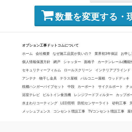
数量を変更する・
オプション工事ドットコムについて
ホーム
会社概要
なぜ施工品質が良いの？
業界初3年保証
お申し
個人情報保護方針
網戸
シャッター
面格子
カーテンレール(機能
セキュリティーフィルム
ロールスクリーン
インテリアブラインド
アンテナ
物干し金具
テラス屋根
バルコニー屋根
ウッドデッキ
枕棚ハンガーパイプセット
中段
カーポート
サイクルポート
チ
浴室テレビ
ビルトイン食洗機
レンジフードフィルター
カップボ
水まわりコーティング
LED照明
防犯センサーライト
砂利工事
メッシュフェンス
コンセント増設工事
TVコンセント増設工事
屋