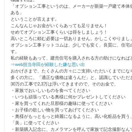
「オプション工事というのは、メーカーが新築一戸建て本体
ある」
ということが言えます。
こんなんじゃお金がいくらあっても足りません！
せめてオプション工事くらいは得をしましょう！
高いところに頼む必要は一切ありません。かしこくやりまし
オプション工事ドットコムは、少しでも安く、良質に、住宅
す。
私の経験もあって、建売住宅を購入される方の助けになれば
⇒web担当寺田が経験した嫌な思い出
おかげさまで、たくさんの方々にご支持いただいくまでにな
多くの方に、「適正な価格は違うんだ」と、認識していただ
30万の工事で2,3万は浮いてきますので、そのお金で、
・家族でおいしいものを食べてください
・いつも頑張っている奥様に何かプレゼントしてください
・家を買ってくれた旦那様の趣味に使ってください
・お子様の欲しい物を買ってあげてください
・奥様がもっともっと綺麗になるように、高い化粧品を買う
「美」に使ってください
・新築購入記念に、カメラマンを呼んで家族で記念撮影なん