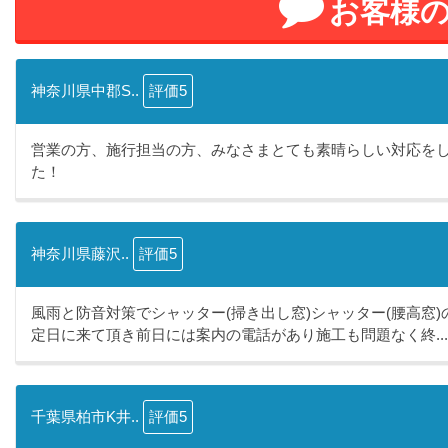
お客様
神奈川県中郡S..
評価5
営業の方、施行担当の方、みなさまとても素晴らしい対応を
た！
神奈川県藤沢..
評価5
風雨と防音対策でシャッター(掃き出し窓)シャッター(腰高窓
定日に来て頂き前日には案内の電話があり施工も問題なく終...
千葉県柏市K井..
評価5