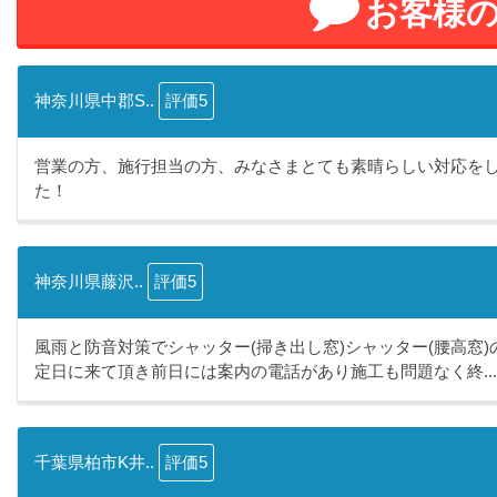
お客様
神奈川県中郡S..
評価5
営業の方、施行担当の方、みなさまとても素晴らしい対応を
た！
神奈川県藤沢..
評価5
風雨と防音対策でシャッター(掃き出し窓)シャッター(腰高窓
定日に来て頂き前日には案内の電話があり施工も問題なく終...
千葉県柏市K井..
評価5