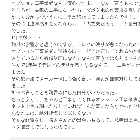
オプション工事業者なんで安心ですよ。」なんて言うもんで
ところが、実際の工事になったら、ダボダボの作業服を履い
かよく分からないうちに工事が終わってしまったんですよ。
その時は違和感を覚えながらも、「大丈夫だろう。」と自分
でした。
1年半後・・・
強風の影響かと思うのですが、テレビの映りが悪くなったの
オプション工事業者に連絡を取り、どう対応してくれるのか
過ぎているから有償対応になる」なんて言うではありません
住んで1年半でテレビの映りが悪くなるなんて、「工事が甘
ません。
その後戸建てメーカー側にも強く言い、何とか無償対応して
ました。
担当の言うことを鵜呑みにした自分がバカだった…
もっと安くて、ちゃんと工事してくれるオプション工事業者
ネットで色々調べたりしていればこんな事にならなかったと
あなたには、絶対後悔してほしくない！
そんな経験をし、職人さんとの出会いもあって、私寺田は今
トを運営までになったのです。