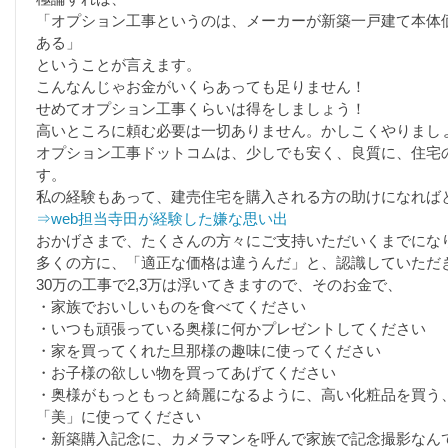
「オプション工事というのは、メーカーが新築一戸建て本体
ある」
ということが言えます。
こんなんじゃお金がいくらあっても足りません！
せめてオプション工事くらいは得をしましょう！
高いところに頼む必要は一切ありません。かしこくやりまし
オプション工事ドットコムは、少しでも安く、良質に、住宅
す。
私の経験もあって、建売住宅を購入される方の助けになれば
⇒web担当寺田が経験した嫌な思い出
おかげさまで、たくさんの方々にご支持いただいくまでにな
多くの方に、「適正な価格は違うんだ」と、認識していただ
30万の工事で2,3万は浮いてきますので、そのお金で、
・家族でおいしいものを食べてください
・いつも頑張っている奥様に何かプレゼントしてください
・家を買ってくれた旦那様の趣味に使ってください
・お子様の欲しい物を買ってあげてください
・奥様がもっともっと綺麗になるように、高い化粧品を買う
「美」に使ってください
・新築購入記念に、カメラマンを呼んで家族で記念撮影なん