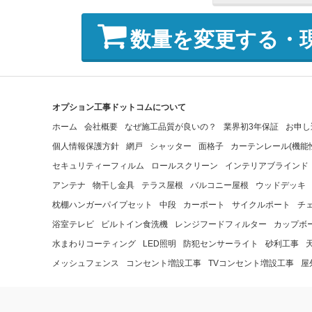
数量を変更する・
オプション工事ドットコムについて
ホーム
会社概要
なぜ施工品質が良いの？
業界初3年保証
お申し
個人情報保護方針
網戸
シャッター
面格子
カーテンレール(機能
セキュリティーフィルム
ロールスクリーン
インテリアブラインド
アンテナ
物干し金具
テラス屋根
バルコニー屋根
ウッドデッキ
枕棚ハンガーパイプセット
中段
カーポート
サイクルポート
チ
浴室テレビ
ビルトイン食洗機
レンジフードフィルター
カップボ
水まわりコーティング
LED照明
防犯センサーライト
砂利工事
メッシュフェンス
コンセント増設工事
TVコンセント増設工事
屋