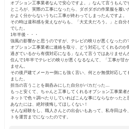
オプション工事業者なんで安心ですよ。」なんて言うもんで
ところが、実際の工事になったら、ダボダボの作業服を履い
かよく分からないうちに工事が終わってしまったんですよ。
その時は違和感を覚えながらも、「大丈夫だろう。」と自分
でした。
1年半後・・・
強風の影響かと思うのですが、テレビの映りが悪くなったの
オプション工事業者に連絡を取り、どう対応してくれるのか
過ぎているから有償対応になる」なんて言うではありません
住んで1年半でテレビの映りが悪くなるなんて、「工事が甘
ません。
その後戸建てメーカー側にも強く言い、何とか無償対応して
ました。
担当の言うことを鵜呑みにした自分がバカだった…
もっと安くて、ちゃんと工事してくれるオプション工事業者
ネットで色々調べたりしていればこんな事にならなかったと
あなたには、絶対後悔してほしくない！
そんな経験をし、職人さんとの出会いもあって、私寺田は今
トを運営までになったのです。