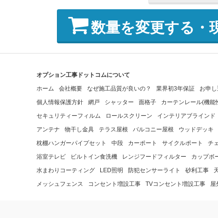
数量を変更する・
オプション工事ドットコムについて
ホーム
会社概要
なぜ施工品質が良いの？
業界初3年保証
お申し
個人情報保護方針
網戸
シャッター
面格子
カーテンレール(機能
セキュリティーフィルム
ロールスクリーン
インテリアブラインド
アンテナ
物干し金具
テラス屋根
バルコニー屋根
ウッドデッキ
枕棚ハンガーパイプセット
中段
カーポート
サイクルポート
チ
浴室テレビ
ビルトイン食洗機
レンジフードフィルター
カップボ
水まわりコーティング
LED照明
防犯センサーライト
砂利工事
メッシュフェンス
コンセント増設工事
TVコンセント増設工事
屋