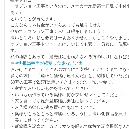
「オプション工事というのは、メーカーが新築一戸建て本体
ある」
ということが言えます。
こんなんじゃお金がいくらあっても足りません！
せめてオプション工事くらいは得をしましょう！
高いところに頼む必要は一切ありません。かしこくやりまし
オプション工事ドットコムは、少しでも安く、良質に、住宅
す。
私の経験もあって、建売住宅を購入される方の助けになれば
⇒web担当寺田が経験した嫌な思い出
おかげさまで、たくさんの方々にご支持いただいくまでにな
多くの方に、「適正な価格は違うんだ」と、認識していただ
30万の工事で2,3万は浮いてきますので、そのお金で、
・家族でおいしいものを食べてください
・いつも頑張っている奥様に何かプレゼントしてください
・家を買ってくれた旦那様の趣味に使ってください
・お子様の欲しい物を買ってあげてください
・奥様がもっともっと綺麗になるように、高い化粧品を買う
「美」に使ってください
・新築購入記念に、カメラマンを呼んで家族で記念撮影なん