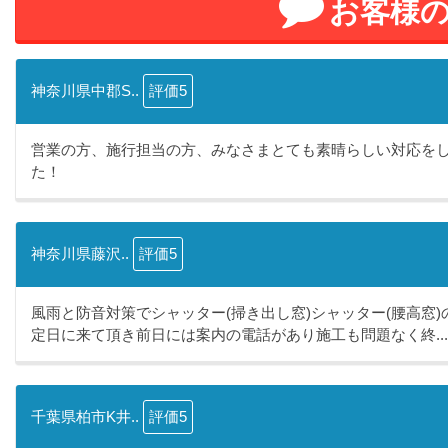
お客様
神奈川県中郡S..
評価5
営業の方、施行担当の方、みなさまとても素晴らしい対応を
た！
神奈川県藤沢..
評価5
風雨と防音対策でシャッター(掃き出し窓)シャッター(腰高窓
定日に来て頂き前日には案内の電話があり施工も問題なく終...
千葉県柏市K井..
評価5