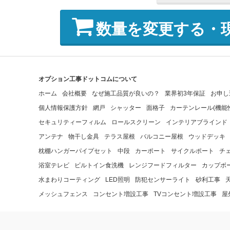
数量を変更する・
オプション工事ドットコムについて
ホーム
会社概要
なぜ施工品質が良いの？
業界初3年保証
お申し
個人情報保護方針
網戸
シャッター
面格子
カーテンレール(機能
セキュリティーフィルム
ロールスクリーン
インテリアブラインド
アンテナ
物干し金具
テラス屋根
バルコニー屋根
ウッドデッキ
枕棚ハンガーパイプセット
中段
カーポート
サイクルポート
チ
浴室テレビ
ビルトイン食洗機
レンジフードフィルター
カップボ
水まわりコーティング
LED照明
防犯センサーライト
砂利工事
メッシュフェンス
コンセント増設工事
TVコンセント増設工事
屋