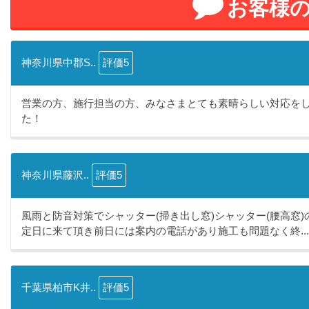
お客様
神奈川県中郡S..
評価5
営業の方、施行担当の方、みなさまとても素晴らしい対応を
た！
神奈川県藤沢..
評価5
風雨と防音対策でシャッター(掃き出し窓)シャッター(腰高窓
定日に来て頂き前日には案内の電話があり施工も問題なく終...
千葉県柏市K井..
評価5