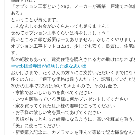
「オプション工事というのは、メーカーが新築一戸建て本体
ある」
ということが言えます。
こんなんじゃお金がいくらあっても足りません！
せめてオプション工事くらいは得をしましょう！
高いところに頼む必要は一切ありません。かしこくやりまし
オプション工事ドットコムは、少しでも安く、良質に、住宅
す。
私の経験もあって、建売住宅を購入される方の助けになれば
⇒web担当寺田が経験した嫌な思い出
おかげさまで、たくさんの方々にご支持いただいくまでにな
多くの方に、「適正な価格は違うんだ」と、認識していただ
30万の工事で2,3万は浮いてきますので、そのお金で、
・家族でおいしいものを食べてください
・いつも頑張っている奥様に何かプレゼントしてください
・家を買ってくれた旦那様の趣味に使ってください
・お子様の欲しい物を買ってあげてください
・奥様がもっともっと綺麗になるように、高い化粧品を買う
「美」に使ってください
・新築購入記念に、カメラマンを呼んで家族で記念撮影なん