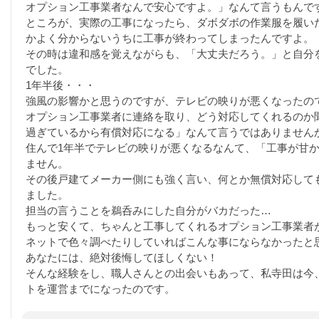
オプション工事業者なんで安心ですよ。」なんて言うもんで
ところが、実際の工事になったら、ダボダボの作業服を履い
かよく分からないうちに工事が終わってしまったんですよ。
その時は違和感を覚えながらも、「大丈夫だろう。」と自分
でした。
1年半後・・・
強風の影響かと思うのですが、テレビの映りが悪くなったの
オプション工事業者に連絡を取り、どう対応してくれるのか
過ぎているから有償対応になる」なんて言うではありません
住んで1年半でテレビの映りが悪くなるなんて、「工事が甘
ません。
その後戸建てメーカー側にも強く言い、何とか無償対応して
ました。
担当の言うことを鵜呑みにした自分がバカだった…
もっと安くて、ちゃんと工事してくれるオプション工事業者
ネットで色々調べたりしていればこんな事にならなかったと
あなたには、絶対後悔してほしくない！
そんな経験をし、職人さんとの出会いもあって、私寺田は今
トを運営までになったのです。