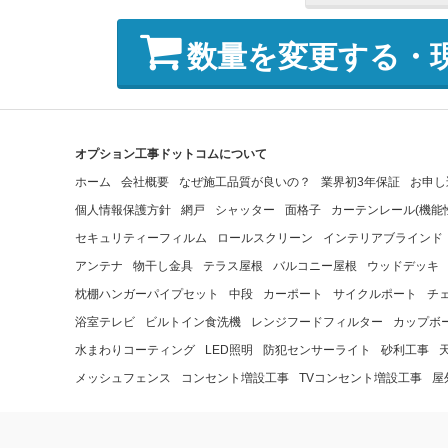
数量を変更する・
オプション工事ドットコムについて
ホーム
会社概要
なぜ施工品質が良いの？
業界初3年保証
お申し
個人情報保護方針
網戸
シャッター
面格子
カーテンレール(機能
セキュリティーフィルム
ロールスクリーン
インテリアブラインド
アンテナ
物干し金具
テラス屋根
バルコニー屋根
ウッドデッキ
枕棚ハンガーパイプセット
中段
カーポート
サイクルポート
チ
浴室テレビ
ビルトイン食洗機
レンジフードフィルター
カップボ
水まわりコーティング
LED照明
防犯センサーライト
砂利工事
メッシュフェンス
コンセント増設工事
TVコンセント増設工事
屋