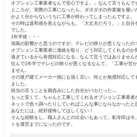
オプション工事業者なんで安心ですよ。」なんて言うもんで
ところが、実際の工事になったら、ダボダボの作業服を履い
かよく分からないうちに工事が終わってしまったんですよ。
その時は違和感を覚えながらも、「大丈夫だろう。」と自分
でした。
1年半後・・・
強風の影響かと思うのですが、テレビの映りが悪くなったの
オプション工事業者に連絡を取り、どう対応してくれるのか
過ぎているから有償対応になる」なんて言うではありません
住んで1年半でテレビの映りが悪くなるなんて、「工事が甘
ません。
その後戸建てメーカー側にも強く言い、何とか無償対応して
ました。
担当の言うことを鵜呑みにした自分がバカだった…
もっと安くて、ちゃんと工事してくれるオプション工事業者
ネットで色々調べたりしていればこんな事にならなかったと
あなたには、絶対後悔してほしくない！
そんな経験をし、職人さんとの出会いもあって、私寺田は今
トを運営までになったのです。