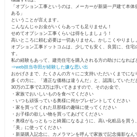
「オプション工事というのは、メーカーが新築一戸建て本体
ある」
ということが言えます。
こんなんじゃお金がいくらあっても足りません！
せめてオプション工事くらいは得をしましょう！
高いところに頼む必要は一切ありません。かしこくやりまし
オプション工事ドットコムは、少しでも安く、良質に、住宅
す。
私の経験もあって、建売住宅を購入される方の助けになれば
⇒web担当寺田が経験した嫌な思い出
おかげさまで、たくさんの方々にご支持いただいくまでにな
多くの方に、「適正な価格は違うんだ」と、認識していただ
30万の工事で2,3万は浮いてきますので、そのお金で、
・家族でおいしいものを食べてください
・いつも頑張っている奥様に何かプレゼントしてください
・家を買ってくれた旦那様の趣味に使ってください
・お子様の欲しい物を買ってあげてください
・奥様がもっともっと綺麗になるように、高い化粧品を買う
「美」に使ってください
・新築購入記念に、カメラマンを呼んで家族で記念撮影なん