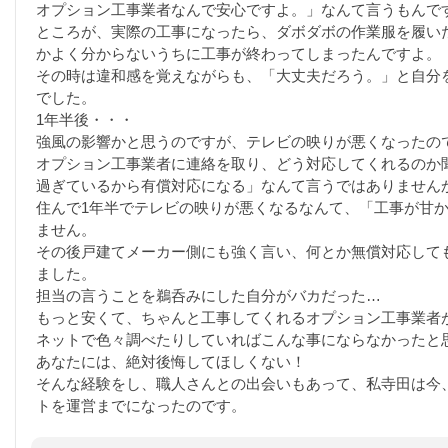
オプション工事業者なんで安心ですよ。」なんて言うもんで
ところが、実際の工事になったら、ダボダボの作業服を履い
かよく分からないうちに工事が終わってしまったんですよ。
その時は違和感を覚えながらも、「大丈夫だろう。」と自分
でした。
1年半後・・・
強風の影響かと思うのですが、テレビの映りが悪くなったの
オプション工事業者に連絡を取り、どう対応してくれるのか
過ぎているから有償対応になる」なんて言うではありません
住んで1年半でテレビの映りが悪くなるなんて、「工事が甘
ません。
その後戸建てメーカー側にも強く言い、何とか無償対応して
ました。
担当の言うことを鵜呑みにした自分がバカだった…
もっと安くて、ちゃんと工事してくれるオプション工事業者
ネットで色々調べたりしていればこんな事にならなかったと
あなたには、絶対後悔してほしくない！
そんな経験をし、職人さんとの出会いもあって、私寺田は今
トを運営までになったのです。