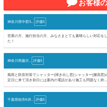
お客様
神奈川県中郡S..
評価5
営業の方、施行担当の方、みなさまとても素晴らしい対応を
た！
神奈川県藤沢..
評価5
風雨と防音対策でシャッター(掃き出し窓)シャッター(腰高窓
定日に来て頂き前日には案内の電話があり施工も問題なく終...
千葉県柏市K井..
評価5