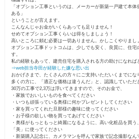
「オプション工事というのは、メーカーが新築一戸建て本体
ある」
ということが言えます。
こんなんじゃお金がいくらあっても足りません！
せめてオプション工事くらいは得をしましょう！
高いところに頼む必要は一切ありません。かしこくやりまし
オプション工事ドットコムは、少しでも安く、良質に、住宅
す。
私の経験もあって、建売住宅を購入される方の助けになれば
⇒web担当寺田が経験した嫌な思い出
おかげさまで、たくさんの方々にご支持いただいくまでにな
多くの方に、「適正な価格は違うんだ」と、認識していただ
30万の工事で2,3万は浮いてきますので、そのお金で、
・家族でおいしいものを食べてください
・いつも頑張っている奥様に何かプレゼントしてください
・家を買ってくれた旦那様の趣味に使ってください
・お子様の欲しい物を買ってあげてください
・奥様がもっともっと綺麗になるように、高い化粧品を買う
「美」に使ってください
・新築購入記念に、カメラマンを呼んで家族で記念撮影なん