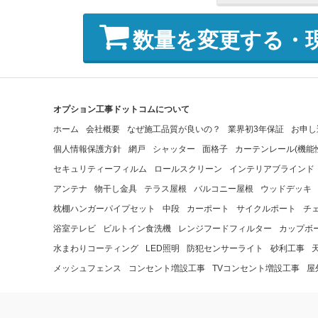
数量を変更する・
オプション工事ドットコムについて
ホーム
会社概要
なぜ施工品質が良いの？
業界初3年保証
お申し
個人情報保護方針
網戸
シャッター
面格子
カーテンレール(機能
セキュリティーフィルム
ロールスクリーン
インテリアブラインド
アンテナ
物干し金具
テラス屋根
バルコニー屋根
ウッドデッキ
枕棚ハンガーパイプセット
中段
カーポート
サイクルポート
チ
浴室テレビ
ビルトイン食洗機
レンジフードフィルター
カップボ
水まわりコーティング
LED照明
防犯センサーライト
砂利工事
メッシュフェンス
コンセント増設工事
TVコンセント増設工事
屋