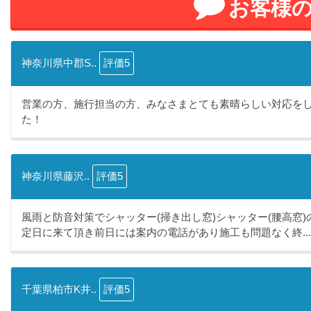
お客様
神奈川県中郡S..
評価5
営業の方、施行担当の方、みなさまとても素晴らしい対応を
た！
神奈川県藤沢..
評価5
風雨と防音対策でシャッター(掃き出し窓)シャッター(腰高窓
定日に来て頂き前日には案内の電話があり施工も問題なく終...
千葉県柏市K井..
評価5