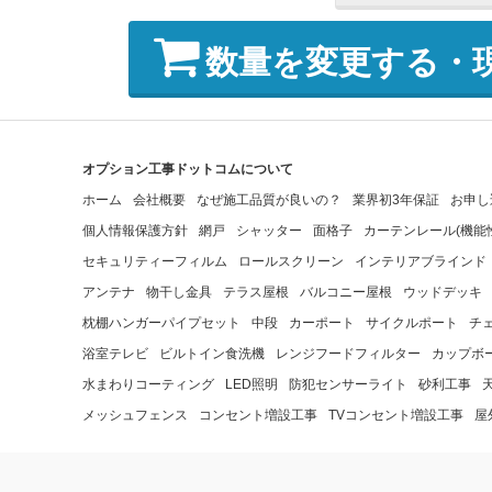
数量を変更する・
オプション工事ドットコムについて
ホーム
会社概要
なぜ施工品質が良いの？
業界初3年保証
お申し
個人情報保護方針
網戸
シャッター
面格子
カーテンレール(機能
セキュリティーフィルム
ロールスクリーン
インテリアブラインド
アンテナ
物干し金具
テラス屋根
バルコニー屋根
ウッドデッキ
枕棚ハンガーパイプセット
中段
カーポート
サイクルポート
チ
浴室テレビ
ビルトイン食洗機
レンジフードフィルター
カップボ
水まわりコーティング
LED照明
防犯センサーライト
砂利工事
メッシュフェンス
コンセント増設工事
TVコンセント増設工事
屋