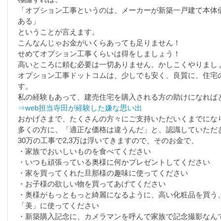
「オプション工事というのは、メーカーが新築一戸建て本体
ある」
ということが言えます。
こんなんじゃお金がいくらあっても足りません！
せめてオプション工事くらいは得をしましょう！
高いところに頼む必要は一切ありません。かしこくやりまし
オプション工事ドットコムは、少しでも安く、良質に、住宅
す。
私の経験もあって、建売住宅を購入される方の助けになれば
⇒web担当寺田が経験した嫌な思い出
おかげさまで、たくさんの方々にご支持いただいくまでにな
多くの方に、「適正な価格は違うんだ」と、認識していただ
30万の工事で2,3万は浮いてきますので、そのお金で、
・家族でおいしいものを食べてください
・いつも頑張っている奥様に何かプレゼントしてください
・家を買ってくれた旦那様の趣味に使ってください
・お子様の欲しい物を買ってあげてください
・奥様がもっともっと綺麗になるように、高い化粧品を買う
「美」に使ってください
・新築購入記念に、カメラマンを呼んで家族で記念撮影なん