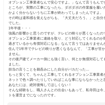
オプション工事業者なんで安心ですよ。」なんて言うもんで
ところが、実際の工事になったら、ダボダボの作業服を履い
かよく分からないうちに工事が終わってしまったんですよ。
その時は違和感を覚えながらも、「大丈夫だろう。」と自分
でした。
1年半後・・・
強風の影響かと思うのですが、テレビの映りが悪くなったの
オプション工事業者に連絡を取り、どう対応してくれるのか
過ぎているから有償対応になる」なんて言うではありません
住んで1年半でテレビの映りが悪くなるなんて、「工事が甘
ません。
その後戸建てメーカー側にも強く言い、何とか無償対応して
ました。
担当の言うことを鵜呑みにした自分がバカだった…
もっと安くて、ちゃんと工事してくれるオプション工事業者
ネットで色々調べたりしていればこんな事にならなかったと
あなたには、絶対後悔してほしくない！
そんな経験をし、職人さんとの出会いもあって、私寺田は今
トを運営までになったのです。